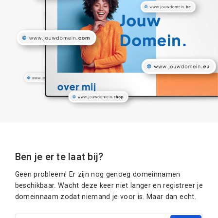
Ben je er te laat bij?
Geen probleem! Er zijn nog genoeg domeinnamen
beschikbaar. Wacht deze keer niet langer en registreer je
domeinnaam zodat niemand je voor is. Maar dan echt.